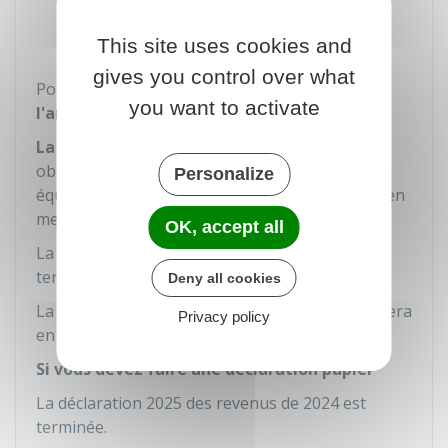
Sur papier libre joint à la déclaration n°
2042.
This site uses cookies and
gives you control over what
Pour chaque montant, vous devez
préciser
you want to activate
l'année de son échéance normale
.
La déclaration des revenus par internet
est
obligatoire si votre résidence principale est
Personalize
équipée d'un accès à internet et que vous êtes en
mesure de faire votre déclaration en ligne.
OK, accept all
La déclaration 2025 des revenus de 2024 est
terminée.
Deny all cookies
La déclaration 2026 des revenus de 2025 débutera
Privacy policy
en avril 2026.
Si vous devez faire une déclaration papier
La déclaration 2025 des revenus de 2024 est
terminée.