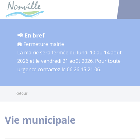
Nonville
Accéder au
📢 En bref
🏫 Fermeture mairie
La mairie sera fermée du lundi 10 au 14 août
2026 et le vendredi 21 août 2026. Pour toute
urgence contactez le 06 26 15 21 06.
Retour
Vie municipale