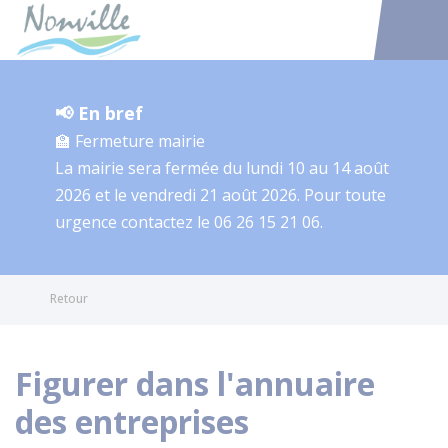
Nonville
Accéder au
📢 En bref
🏫 Fermeture mairie
La mairie sera fermée du lundi 10 au 14 août
2026 et le vendredi 21 août 2026. Pour toute
urgence contactez le 06 26 15 21 06.
Retour
Figurer dans l'annuaire
des entreprises