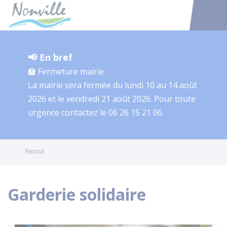
Nonville
Accéder au
📢 En bref
🏫 Fermeture mairie
La mairie sera fermée du lundi 10 au 14 août
2026 et le vendredi 21 août 2026. Pour toute
urgence contactez le 06 26 15 21 06.
Retour
Garderie solidaire