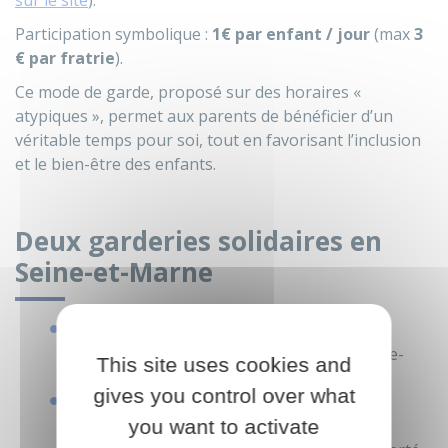
sur le site
).
Participation symbolique :
1€ par enfant / jour
(max
3
€ par fratrie
).
Ce mode de garde, proposé sur des horaires «
atypiques », permet aux parents de bénéficier d’un
véritable temps pour soi, tout en favorisant l’inclusion
et le bien-être des enfants.
Deux garderies solidaires en
Seine-et-Marne
Accueil de Loisirs
41 rue Francis Poulenc - 77430 Champagne-
This site uses cookies and
sur-Seine
gives you control over what
Accueil de Loisirs Familles Rurales - La
you want to activate
Maison des Enfants