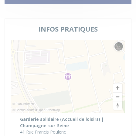
INFOS PRATIQUES
Changer 
© Plan-interactif
© Contributeurs d'OpenStreetMap
Garderie solidaire (Accueil de loisirs) |
Champagne-sur-Seine
41 Rue Francis Poulenc