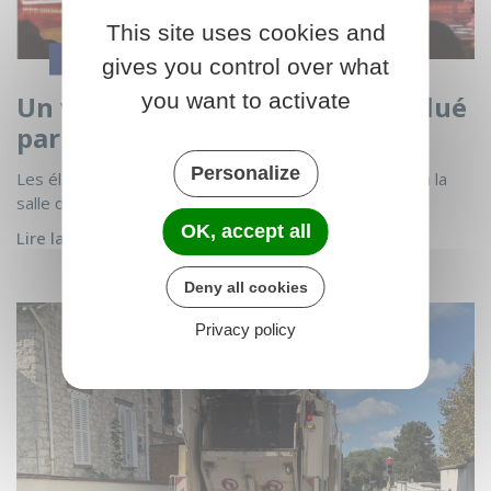
This site uses cookies and
JEUNESSE
gives you control over what
you want to activate
Un voyage autour du monde salué
par tous !
Personalize
Les élèves du RPI ont offert un magnifique spectacle à la
salle du Palais des…
OK, accept all
Lire la suite
Deny all cookies
Voir l'actualité Fortes chaleurs - Horaires adaptés du 
Privacy policy