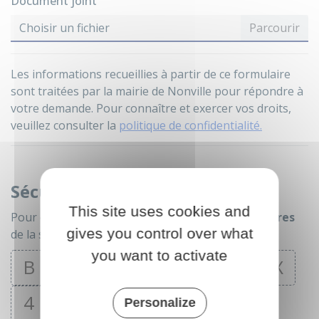
Document joint
Choisir un fichier
Les informations recueillies à partir de ce formulaire
sont traitées par la mairie de Nonville pour répondre à
votre demande. Pour connaître et exercer vos droits,
veuillez consulter la
politique de confidentialité.
Sécurité anti-robot
This site uses cookies and
Pour continuer, merci de cliquer sur
tous les chiffres
gives you control over what
de la série
you want to activate
B
N
9
2
O
S
3
X
4
7
Personalize