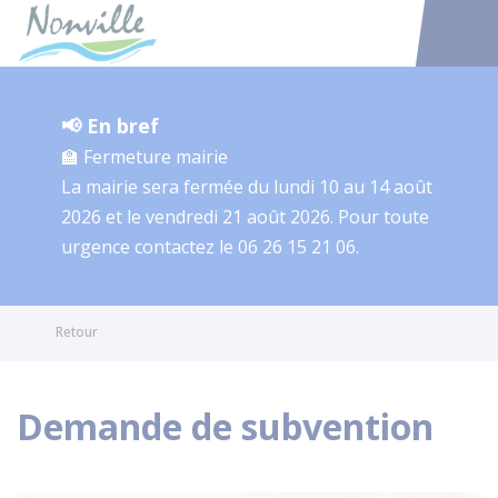
Nonville
Accéder au
📢 En bref
🏫 Fermeture mairie
La mairie sera fermée du lundi 10 au 14 août
2026 et le vendredi 21 août 2026. Pour toute
urgence contactez le 06 26 15 21 06.
Retour
Demande de subvention