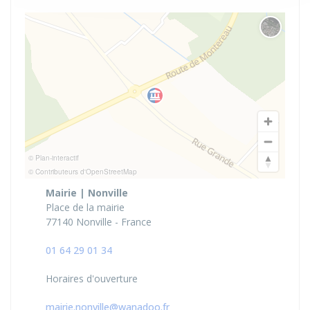
Changer 
© Plan-interactif
© Contributeurs d'OpenStreetMap
Mairie | Nonville
Place de la mairie
77140 Nonville - France
01 64 29 01 34
Horaires d'ouverture
mairie.nonville@wanadoo.fr