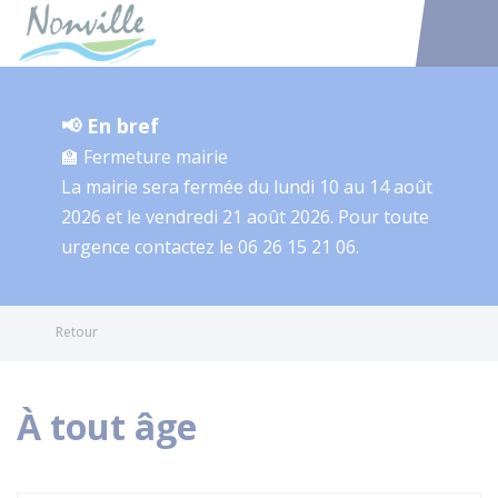
Nonville
Accéder au
📢 En bref
🏫 Fermeture mairie
La mairie sera fermée du lundi 10 au 14 août
2026 et le vendredi 21 août 2026. Pour toute
urgence contactez le 06 26 15 21 06.
Retour
À tout âge