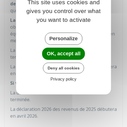
This site uses cookies and
des revenus
exceptionnels à imposer au
quotient, perçus par chaque membre du foyer.
gives you control over what
you want to activate
La déclaration des revenus par internet
est
obligatoire si votre résidence principale est
équipée d'un accès à internet et que vous êtes en
Personalize
mesure de faire votre déclaration en ligne.
La déclaration 2025 des revenus de 2024 est
OK, accept all
terminée.
La déclaration 2026 des revenus de 2025 débutera
Deny all cookies
en avril 2026.
Privacy policy
Si vous devez faire une déclaration papier
La déclaration 2025 des revenus de 2024 est
terminée.
La déclaration 2026 des revenus de 2025 débutera
en avril 2026.