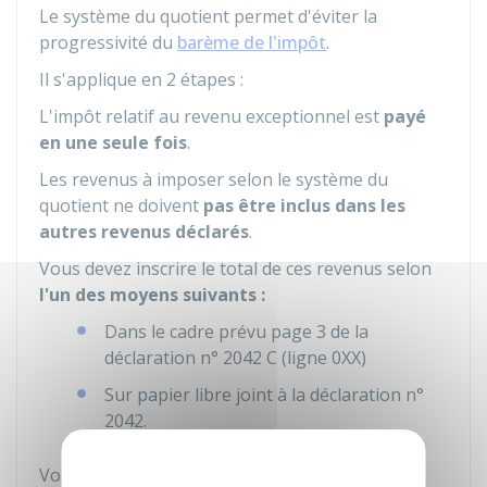
Le système du quotient permet d'éviter la
progressivité du
barème de l'impôt
.
Il s'applique en 2 étapes :
L'impôt relatif au revenu exceptionnel est
payé
en une seule fois
.
Les revenus à imposer selon le système du
quotient ne doivent
pas être inclus dans les
autres revenus déclarés
.
Vous devez inscrire le total de ces revenus selon
l'un des moyens suivants :
Dans le cadre prévu page 3 de la
déclaration n° 2042 C (ligne 0XX)
Sur papier libre joint à la déclaration n°
2042.
Vous devez
détailler le montant et la nature