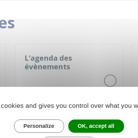
es
L'agenda des
évènements
 cookies and gives you control over what you w
Nonville infos (Journal
local)
Personalize
OK, accept all
Votre journal en ligne !