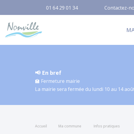
01 64 29 01 34
Contactez-n
Nonville
M
📢 En bref
🏫 Fermeture mairie
La mairie sera fermée du lundi 10 au 14 août
Accueil
Ma commune
Infos pratiques