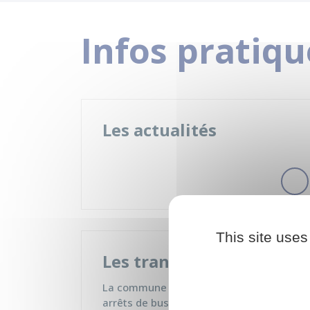
Infos pratiqu
Les actualités
This site uses
Les transports
La commune de Nonville compte 5
arrêts de bus, est desservie par 6