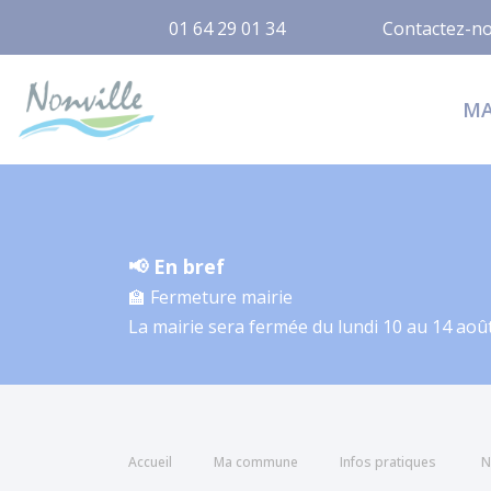
01 64 29 01 34
Contactez-n
Nonville
M
📢 En bref
🏫 Fermeture mairie
La mairie sera fermée du lundi 10 au 14 août
Accueil
Ma commune
Infos pratiques
N