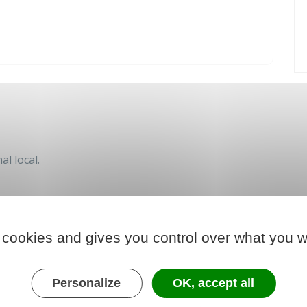
al local.
 cookies and gives you control over what you w
le
PDF 951.32 ko
Personalize
OK, accept all
le
PDF 7.84 Mo