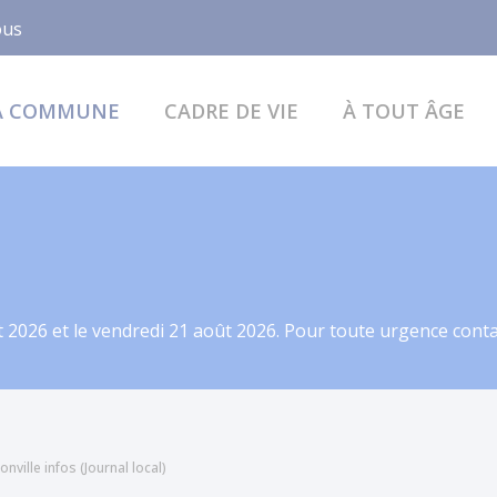
Facebook
ous
A COMMUNE
CADRE DE VIE
À TOUT ÂGE
 2026 et le vendredi 21 août 2026. Pour toute urgence contac
onville infos (Journal local)