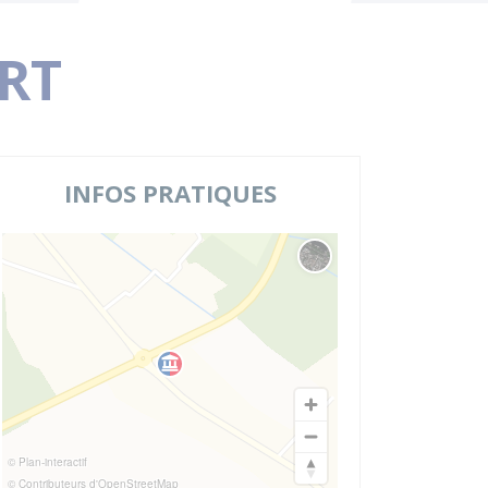
ORT
INFOS PRATIQUES
Changer le fond de carte
© Plan-interactif
© Contributeurs d'OpenStreetMap