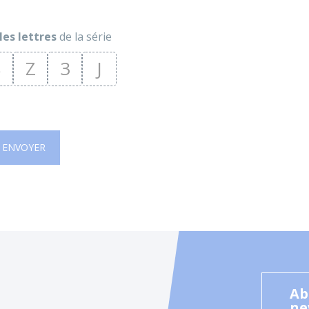
les lettres
de la série
8
Z
3
J
ENVOYER
Ab
ne