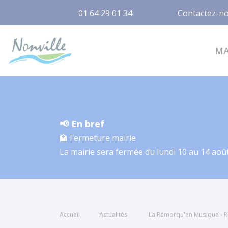
01 64 29 01 34
Contactez-n
Nonville
M
📢 En bref
🏫 Fermeture mairie
La mairie sera fermée du lundi 10 au 14 août
Accueil
Actualités
La Remorqu'en Musique - 