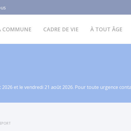
Facebook
ous
A COMMUNE
CADRE DE VIE
À TOUT ÂGE
 2026 et le vendredi 21 août 2026. Pour toute urgence contac
REPORT