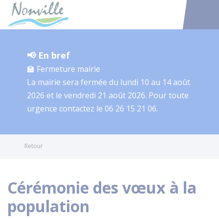
Nonville
Accéder au
📢 En bref
🏫 Fermeture mairie
La mairie sera fermée du lundi 10 au 14 août
2026 et le vendredi 21 août 2026. Pour toute
urgence contactez le 06 26 15 21 06.
Retour
Cérémonie des vœux à la
population