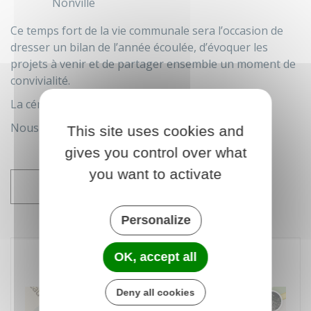
Nonville
Ce temps fort de la vie communale sera l’occasion de
dresser un bilan de l’année écoulée, d’évoquer les
projets à venir et de partager ensemble un moment de
convivialité.
La cérémonie sera suivie d’un verre de l’amitié.
Nous comptons vivement sur votre présence.
This site uses cookies and
gives you control over what
you want to activate
AJOUTER À MON AGENDA
Personalize
OK, accept all
INFOS PRATIQUES
Deny all cookies
Changer 