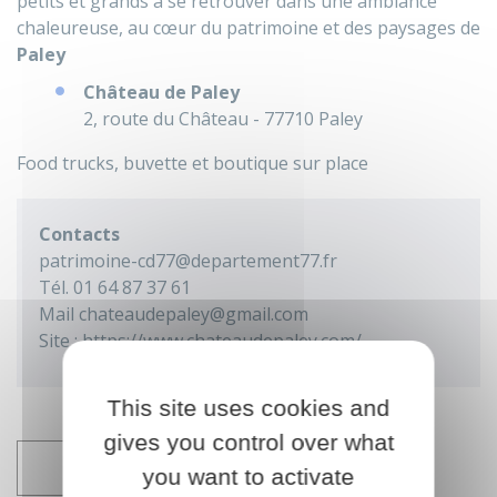
petits et grands à se retrouver dans une ambiance
chaleureuse, au cœur du patrimoine et des paysages de
Paley
Château de Paley
2, route du Château - 77710 Paley
Food trucks, buvette et boutique sur place
Contacts
patrimoine-cd77@departement77.fr
Tél. 01 64 87 37 61
Mail chateaudepaley@gmail.com
Site : https://www.chateaudepaley.com/
This site uses cookies and
gives you control over what
AJOUTER À MON AGENDA
you want to activate