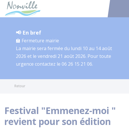
Nonville
Accéder au
📢 En bref
🏫 Fermeture mairie
La mairie sera fermée du lundi 10 au 14 août
2026 et le vendredi 21 août 2026. Pour toute
urgence contactez le 06 26 15 21 06.
Retour
Festival "Emmenez-moi "
revient pour son édition