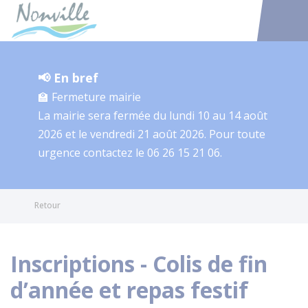
Nonville
Accéder au
📢 En bref
🏫 Fermeture mairie
La mairie sera fermée du lundi 10 au 14 août
2026 et le vendredi 21 août 2026. Pour toute
urgence contactez le 06 26 15 21 06.
Retour
Inscriptions - Colis de fin
d’année et repas festif