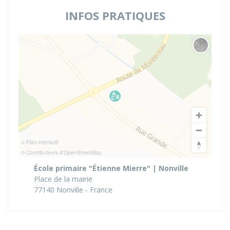
INFOS PRATIQUES
Changer 
© Plan-interactif
© Contributeurs d'OpenStreetMap
École primaire "Étienne Mierre" | Nonville
Place de la mairie
77140 Nonville - France