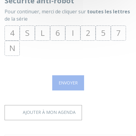
Sécurité anti-robot
Pour continuer, merci de cliquer sur
toutes les lettres
de la série
4
S
L
6
I
2
5
7
N
ENVOYER
AJOUTER À MON AGENDA