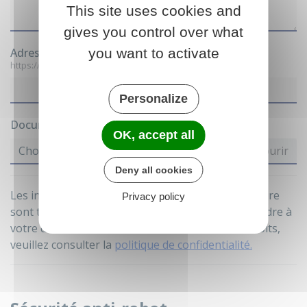
This site uses cookies and
gives you control over what
you want to activate
Adresse web
https://www. ou https:// sans les www
Personalize
Document joint
OK, accept all
Choisir un fichier
Deny all cookies
Les informations recueillies à partir de ce formulaire
Privacy policy
sont traitées par la mairie de Nonville pour répondre à
votre demande. Pour connaître et exercer vos droits,
veuillez consulter la
politique de confidentialité.