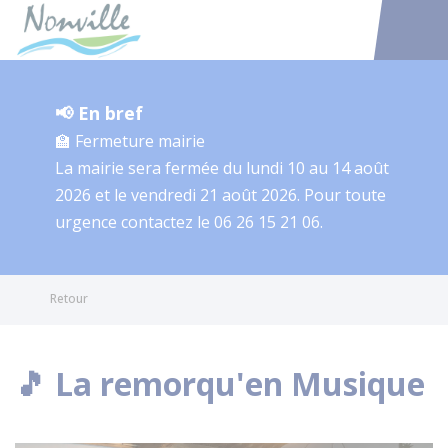
Nonville
Accéder au
📢 En bref
🏫 Fermeture mairie
La mairie sera fermée du lundi 10 au 14 août
2026 et le vendredi 21 août 2026. Pour toute
urgence contactez le 06 26 15 21 06.
Retour
🎵 La remorqu'en Musique