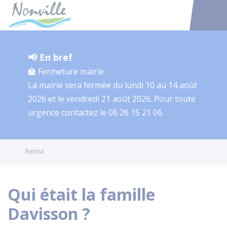
Nonville
Accéder au
📢 En bref
🏫 Fermeture mairie
La mairie sera fermée du lundi 10 au 14 août
2026 et le vendredi 21 août 2026. Pour toute
urgence contactez le 06 26 15 21 06.
Retour
Qui était la famille
Davisson ?