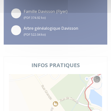
Famille Davisson (Flyer)
(PDF 374.92 ko)
Arbre généalogique Davisson
(PDF 522.04 ko)
INFOS PRATIQUES
Changer 