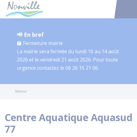
Nonville
Accéder au
📢 En bref
🏫 Fermeture mairie
La mairie sera fermée du lundi 10 au 14 août
2026 et le vendredi 21 août 2026. Pour toute
urgence contactez le 06 26 15 21 06.
Retour
Centre Aquatique Aquasud
77