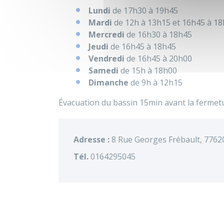
Lundi
de 17h30 à 19h45
Mardi
de 12h à 13h15 et 16h45 à 1
Mercredi
de 16h30 à 18h45
Jeudi
de 16h45 à 18h45
Vendredi
de 16h45 à 20h00
Samedi
de 15h à 18h00
Dimanche
de 9h à 12h15
Évacuation du bassin 15min avant la fermetur
Adresse :
8 Rue Georges Frébault, 77620
Tél.
0164295045