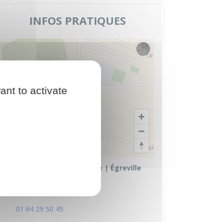
INFOS PRATIQUES
Changer le fond de carte
ant to activate
© Plan-interactif
© Contributeurs d'OpenStreetMap
Piscine Intercommunale | Égreville
8 Rue Georges Frébault
77620 Égreville
01 64 29 50 45