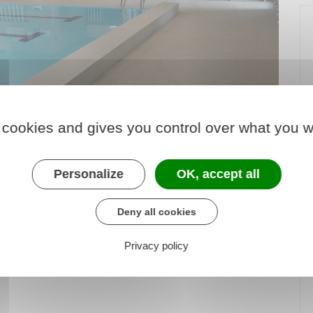
 cookies and gives you control over what you w
Personalize
OK, accept all
 vous accueillir aux horaires suivants,
Deny all cookies
2025.
Privacy policy