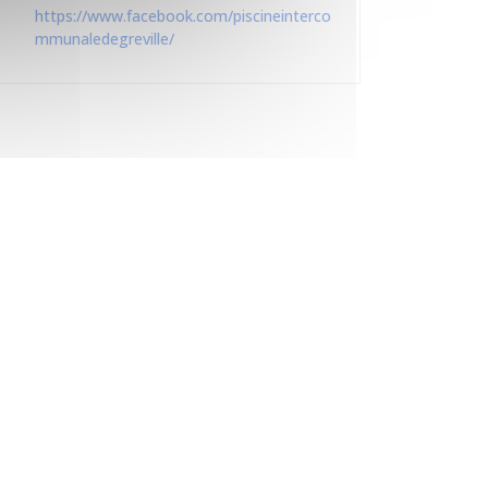
https://www.facebook.com/piscineinterco
mmunaledegreville/