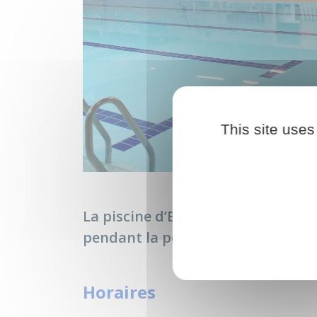
This site uses
La piscine d’Egreville est ravie de
pendant la période scolaire 2024/
Horaires