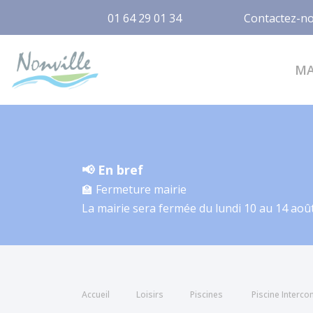
01 64 29 01 34
Contactez-n
Nonville
M
📢 En bref
🏫 Fermeture mairie
La mairie sera fermée du lundi 10 au 14 août
Accueil
Loisirs
Piscines
Piscine Interco