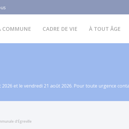
Facebook
ous
A COMMUNE
CADRE DE VIE
À TOUT ÂGE
 2026 et le vendredi 21 août 2026. Pour toute urgence contac
mmunale d'Égreville