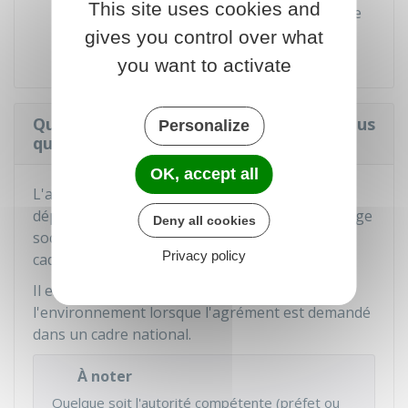
This site uses cookies and
Conditions de déroulement des votes de
l'assemblée générale.
gives you control over what
you want to activate
Qui accorde l'agrément à une APE et sous
Personalize
quel délai ?
OK, accept all
L'agrément est accordé par le préfet du
département dans lequel l'association a son siège
Deny all cookies
social lorsque l'agrément est demandé dans un
Privacy policy
cadre départemental ou régional.
Il est accordé par le ministre chargé de
l'environnement lorsque l'agrément est demandé
dans un cadre national.
À noter
Quelque soit l'autorité compétente (préfet ou