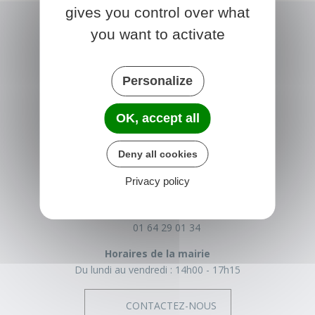
gives you control over what
you want to activate
Personalize
OK, accept all
NONVILLE
Deny all cookies
Place de la Mairie
Privacy policy
77140 nonville
France
01 64 29 01 34
Horaires de la mairie
Du lundi au vendredi :
14h00 - 17h15
CONTACTEZ-NOUS