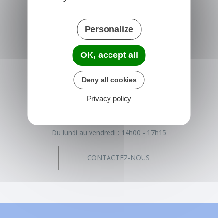
Personalize
NONVILLE
OK, accept all
Place de la Mairie
77140 nonville
Deny all cookies
France
Privacy policy
01 64 29 01 34
Horaires de la mairie
Du lundi au vendredi :
14h00 - 17h15
CONTACTEZ-NOUS