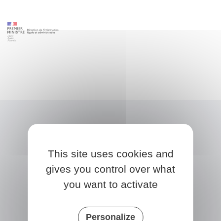
This site uses cookies and
gives you control over what
you want to activate
NONVILLE
Personalize
Place de la Mairie