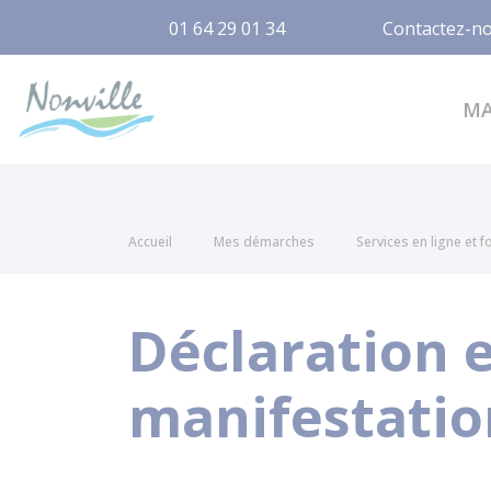
01 64 29 01 34
Contactez-n
Nonville
M
Accueil
Mes démarches
Services en ligne et 
Déclaration 
manifestatio