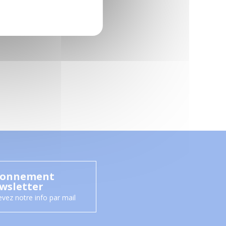
onnement
wsletter
vez notre info par mail