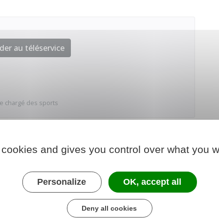
der au téléservice
e chargé des sports
 cookies and gives you control over what you w
Personalize
OK, accept all
Deny all cookies