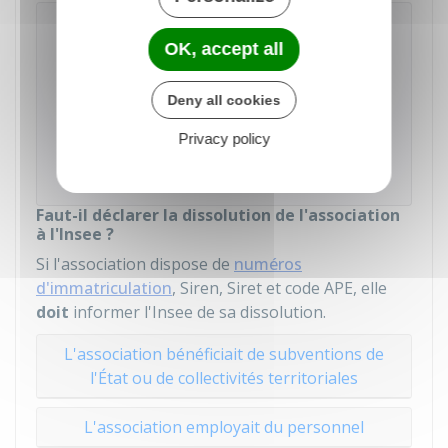
Dissolution d'une association (e-
OK, accept all
dissolution)
Deny all cookies
Accéder au service en ligne
Privacy policy
Direction de l'information légale et administrative
(Dila) - Premier ministre
Faut-il déclarer la dissolution de l'association
à l'Insee ?
Si l'association dispose de
numéros
d'immatriculation
, Siren, Siret et code APE, elle
doit
informer l'
Insee
de sa dissolution.
L'association bénéficiait de subventions de
l'État ou de collectivités territoriales
L'association employait du personnel