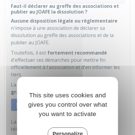
Faut-il déclarer au greffe des associations et
publier au JOAFE la dissolution ?
Aucune disposition légale ou réglementaire
n'impose à une association de déclarer sa
dissolution au greffe des associations et de la
publier au
JOAFE
.
Toutefois, il est
fortement recommandé
d'effectuer ces démarches pour mettre fin
officiellement à l'association et d'en informer les
tiers.
La publication de la dissolution au JOAFE est
gratuite
.
This site uses cookies and
gives you control over what
Sur internet
Par courrier
you want to activate
La déclaration peut être faite en utilisant le
téléservice e-dissolution :
Personalize