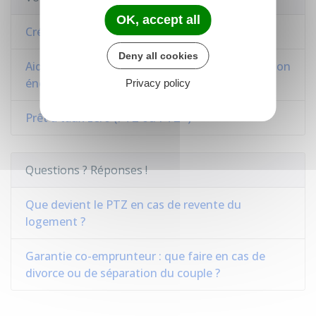
OK, accept all
Crédit immobilier
Deny all cookies
Aides et prêts pour l'amélioration et la rénovation
énergétique de l'habitat
Privacy policy
Prêt à taux zéro (PTZ ou PTZ+)
Questions ? Réponses !
Que devient le PTZ en cas de revente du
logement ?
Garantie co-emprunteur : que faire en cas de
divorce ou de séparation du couple ?