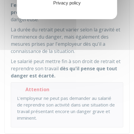
Privacy policy
l'employeur ait mis en place
les mesures de
protection adaptées
mettant fin à la situation
dangereuse.
La durée du retrait peut varier selon la gravité et
l'imminence du danger, mais également des
mesures prises par l'employeur dès qu'il a
connaissance de la situation.
Le salarié peut mettre fin à son droit de retrait et
reprendre son travail
dès qu'il pense que tout
danger est écarté.
Attention
L'employeur ne peut pas demander au salarié
de reprendre son activité dans une situation de
travail présentant encore un danger grave et
imminent.