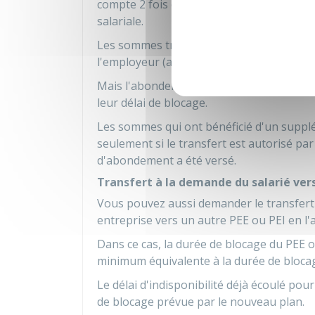
compte 2 fois dans le calcul du plafond d
salariale.
Les sommes transférées n'ouvrent pas d
l'employeur (appelé
abondement
).
Mais l'abondement peut être appliqué si 
leur délai de blocage.
Les sommes qui ont bénéficié d'un supp
seulement si le transfert est autorisé pa
d'abondement a été versé.
Transfert à la demande du salarié vers
Vous pouvez aussi demander le transfert
entreprise vers un autre PEE ou PEI en l'
Dans ce cas, la durée de blocage du PEE ou
minimum équivalente à la durée de blocag
Le délai d'indisponibilité déjà écoulé po
de blocage prévue par le nouveau plan.