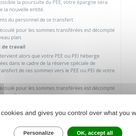
ssible la poursuite du PEE, votre épargne sera
 la nouvelle entité.
nts du personnel de ce transfert.
éjà écoulé pour les sommes transférées est décompté
veau plan.
 de travail
intervient alors que votre PEE ou PEI héberge
es dans le cadre de la réserve spéciale de
ransfert de ces sommes vers le PEE ou PEI de votre
éjà écoulé pour les sommes transférées est décompté
veau plan.
est pas décompté de la durée de blocage prévue par
 cookies and gives you control over what you w
férées sont utilisées pour participer à une
érents d'un PEE ou PEI.
ne salariale vers un autre ne sont pas prises en
Personalize
OK, accept all