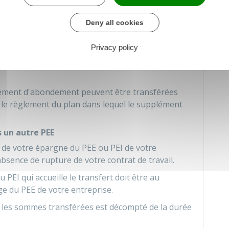
e versements sur les différents plans d'épargne
Deny all cookies
roit à un versement complémentaire de
Privacy policy
les sommes sont transférées après l'expiration de
lément d'abondement peuvent être transférées
r le règlement du plan dans lequel le supplément
 un autre PEE
 de votre épargne du PEE ou PEI de votre
absence de rupture de votre contrat de travail.
 PEI qui accueille le transfert doit être au
e du PEE de votre entreprise.
ur les sommes transférées est décompté de la durée