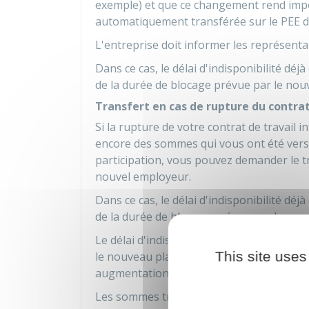
exemple) et que ce changement rend impo
automatiquement transférée sur le PEE de
L'entreprise doit informer les représenta
Dans ce cas, le délai d'indisponibilité d
de la durée de blocage prévue par le nou
Transfert en cas de rupture du contrat
Si la rupture de votre contrat de travail 
encore des sommes qui vous ont été versé
participation, vous pouvez demander le t
nouvel employeur.
Dans ce cas, le délai d'indisponibilité d
de la durée de blocage prévue par le nou
Le délai d'indisponibilité déjà écoulé n'
This site uses
le nouveau plan lorsque les sommes trans
augmentation de capital réservée aux adh
Les sommes transférées d'un plan d'éparg