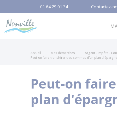
01 64 29 01 34
Contactez-n
Nonville
M
Accueil
Mes démarches
Argent - Impôts - C
Peut-on faire transférer des sommes d'un plan d'épargne 
Peut-on fair
plan d'épargn