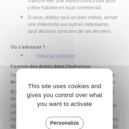
transformer une maison construite pour
y être habitée en local commercial
Si vous utilisez seul un bien indivis, verser
une indemnité aux autres indivisaires,
sauf décision contraire de ces derniers.
Où s'adresser ?
Tribunal judiciaire
Cession des droits dans l'indivision
Vous ou un autre indivisaire pouvez
vendre vos
droits
dans l'indivision sous certaines conditions.
This site uses cookies and
Si le repreneur est un tiers à l'indivision
, vous
gives you control over what
devez, au préalable,
notifier
par acte du
you want to activate
commissaire de justice (anciennement huissier de
justice et commissaire-priseur judiciaire) votre
intention de céder vos droits aux autres membres
Personalize
de l'indivision. Vous devez aussi notifier le prix, les