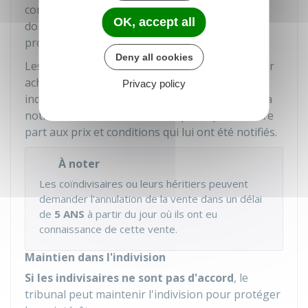
conditions de la cession projetée et les nom,
OK, accept all
domicile et profession de la personne qui se
propose d'acheter.
Deny all cookies
Les autres indivisaires restent
prioritaires
pour
acheter la part que vous cédez. En effet, tout
Privacy policy
indivisaire peut, dans le délai d'
1 mois
qui suit la
notification, vous faire savoir qu'il reprend votre
part aux prix et conditions qui lui ont été notifiés.
À noter
Les coïndivisaires ou leurs héritiers peuvent
demander l'annulation de la vente dans un délai
de
5 ANS
à partir du jour où ils ont eu
connaissance de cette vente.
Maintien dans l'indivision
Si les indivisaires ne sont pas d'accord
, le
tribunal peut maintenir l'indivision pour protéger