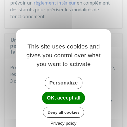
prévoir un
règlement intérieur
en complément
des statuts pour préciser les modalités de
fonctionnement
Une famille de nationalité étrangère
peut-elle adhérer à une association
This site uses cookies and
familiale ?
gives you control over what
you want to activate
Pour pouvoir adhérer à une association familiale,
les familles étrangères doivent remplir les
3 conditions suivantes :
Personalize
Résider en France depuis au moins 1 an
OK, accept all
Avoir un titre de séjour dont la durée de
validité est au moins égale à 3 ans
Deny all cookies
Avoir un ou plusieurs membres de leur
famille en France et ayant un titre de
Privacy policy