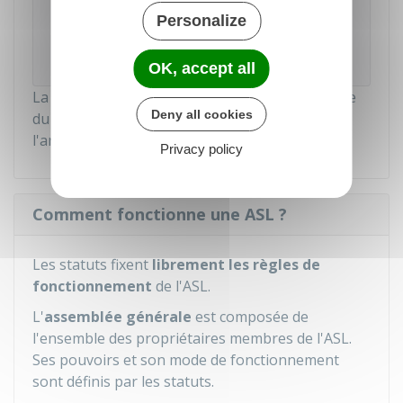
Personalize
Direction de l'information légale et administrative
(Dila) - Premier ministre
OK, accept all
La déclaration doit être adressée à la préfecture
Deny all cookies
du département ou à la sous-préfecture de
l'arrondissement où l'association à son siège.
Privacy policy
Comment fonctionne une ASL ?
Les statuts fixent
librement les règles de
fonctionnement
de l'ASL.
L'
assemblée générale
est composée de
l'ensemble des propriétaires membres de l'ASL.
Ses pouvoirs et son mode de fonctionnement
sont définis par les statuts.