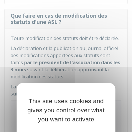
Que faire en cas de modification des
statuts d'une ASL ?
Toute modification des statuts doit être déclarée.
La déclaration et la publication au Journal officiel
des modifications apportées aux statuts sont
faites
par le président de l'association
dans les
3 mois
suivant la délibération approuvant la
modification des statuts.
La déclaration s'effectue à l'aide du formulaire
suivant :
This site uses cookies and
Modification d'une association
gives you control over what
syndicale de propriétaires
you want to activate
Accéder au Formulaire