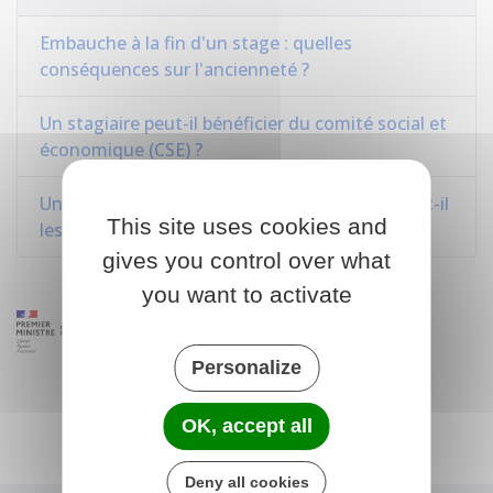
Embauche à la fin d'un stage : quelles
conséquences sur l'ancienneté ?
Un stagiaire peut-il bénéficier du comité social et
économique (CSE) ?
Un ressortissant européen salarié en France a-t-il
This site uses cookies and
les mêmes droits qu'un salarié français ?
gives you control over what
you want to activate
Personalize
OK, accept all
Deny all cookies