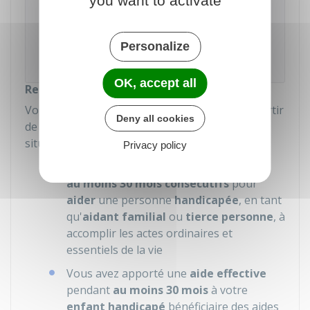
you want to activate
Accéder au service en ligne
Personalize
Info Retraite
OK, accept all
Retraite à taux plein à 65 ans
Vous avez droit à une retraite à taux plein à partir
Deny all cookies
de 65 ans si vous vous trouvez dans l'une des
situations suivantes :
Privacy policy
Vous avez
cessé de travailler
pendant
au moins 30 mois consécutifs
pour
aider
une personne
handicapée
, en tant
qu'
aidant familial
ou
tierce personne
, à
accomplir les actes ordinaires et
essentiels de la vie
Vous avez apporté une
aide effective
pendant
au moins 30 mois
à votre
enfant handicapé
bénéficiaire des aides