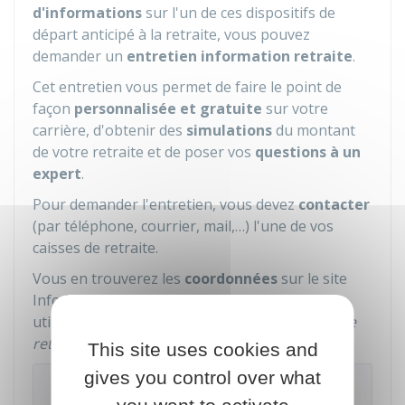
d'informations
sur l'un de ces dispositifs de
départ anticipé à la retraite, vous pouvez
demander un
entretien information retraite
.
Cet entretien vous permet de faire le point de
façon
personnalisée et gratuite
sur votre
carrière, d'obtenir des
simulations
du montant
de votre retraite et de poser vos
questions à un
expert
.
Pour demander l'entretien, vous devez
contacter
(par téléphone, courrier, mail,…) l'une de vos
caisses de retraite.
Vous en trouverez les
coordonnées
sur le site
Info Retraite dans votre compte retraite en
utilisant le service
Ma carrière
/
Mes régimes de
retraite
:
This site uses cookies and
gives you control over what
Info Retraite - Mon compte retraite