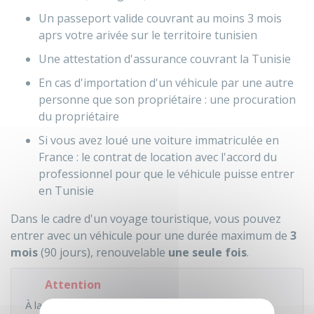
Un passeport valide couvrant au moins 3 mois
aprs votre arivée sur le territoire tunisien
Une attestation d'assurance couvrant la Tunisie
En cas d'importation d'un véhicule par une autre
personne que son propriétaire : une procuration
du propriétaire
Si vous avez loué une voiture immatriculée en
France : le contrat de location avec l'accord du
professionnel pour que le véhicule puisse entrer
en Tunisie
Dans le cadre d'un voyage touristique, vous pouvez
entrer avec un véhicule pour une durée maximum de
3
mois
(90 jours), renouvelable
une seule fois
.
Attention
À la sortie du territoire tunisien, il est impératif de