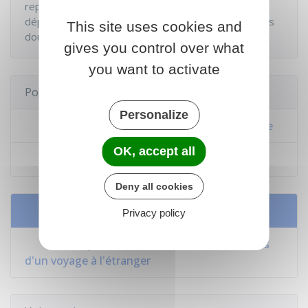
repartir avec le véhicule et de s'assurer que son
départ est correctement enregistré par les services
This site uses cookies and
douaniers pour éviter tout problème ultérieur.
gives you control over what
you want to activate
Pour en savoir plus
Personalize
Conditions d'entrée et de séjour en Tunisie
OK, accept all
Conseils aux voyageurs
Deny all cookies
Services en ligne et formulaires
Privacy policy
Ariane : pour être alerté en cas de crise lors
d'un voyage à l'étranger