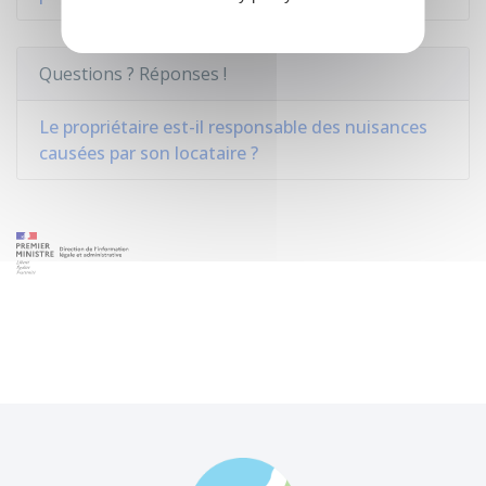
Questions ? Réponses !
Le propriétaire est-il responsable des nuisances
causées par son locataire ?