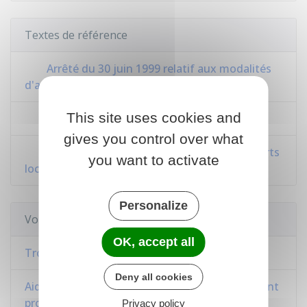
Textes de référence
Arrêté du 30 juin 1999 relatif aux modalités
d'application de la réglementation acoustique
This site uses cookies and
Code civil : article 1253
gives you control over what
Loi n°89-462 du 6 juillet 1989 sur les rapports
you want to activate
locatifs : article 6
Personalize
Voir aussi
OK, accept all
Troubles de voisinage
Deny all cookies
Aide aux travaux d'insonorisation d'un logement
proche d'un aéroport
Privacy policy