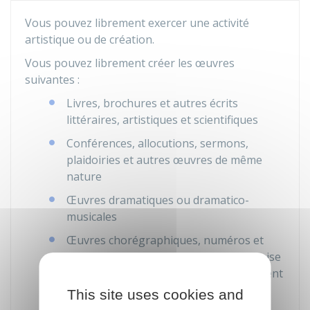
Vous pouvez librement exercer une activité
artistique ou de création.
Vous pouvez librement créer les œuvres
suivantes :
Livres, brochures et autres écrits
littéraires, artistiques et scientifiques
Conférences, allocutions, sermons,
plaidoiries et autres œuvres de même
nature
Œuvres dramatiques ou dramatico-
musicales
Œuvres chorégraphiques, numéros et
tours de cirque, pantomimes dont la mise
en œuvre est fixée par écrit ou autrement
This site uses cookies and
Compositions musicales avec ou sans