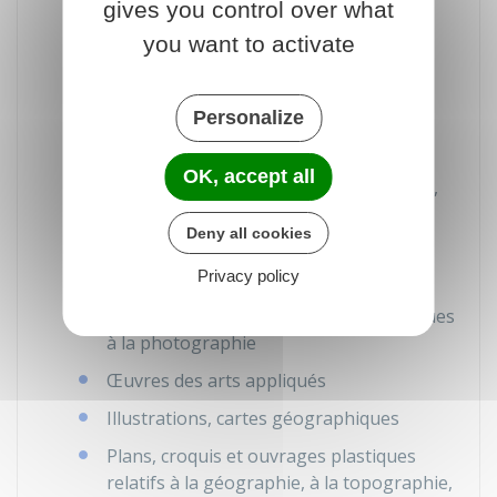
paroles
gives you control over what
Œuvres cinématographiques et autres
you want to activate
œuvres consistant dans des séquences
animées d'images, sonorisées ou non,
Personalize
dénommées œuvres audiovisuelles
Œuvres de dessin, de peinture,
OK, accept all
d'architecture, de sculpture, de gravure,
de lithographie
Deny all cookies
Œuvres graphiques et typographiques
Privacy policy
Œuvres photographiques et œuvres
réalisées à l'aide de techniques analogues
à la photographie
Œuvres des arts appliqués
Illustrations, cartes géographiques
Plans, croquis et ouvrages plastiques
relatifs à la géographie, à la topographie,