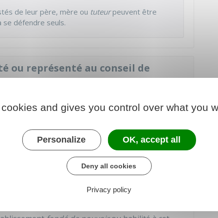
stés de leur père, mère ou
tuteur
peuvent être
à se défendre seuls.
té ou représenté au conseil de
 cookies and gives you control over what you w
résenté. Il peut également décider de se défendre
présenter l'employeur sont les suivantes :
Personalize
OK, accept all
 à la même branche d'activité
Deny all cookies
t en couple
Privacy policy