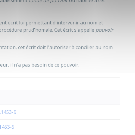
établissement
fondé de pouvoir
ou habilité à cet
ent écrit lui permettant d'intervenir au nom et
procédure prud'homale. Cet écrit s'appelle
pouvoir
tation, cet écrit doit l'autoriser à concilier au nom
eur, il n'a pas besoin de ce pouvoir.
 L1453-9
R1453-5