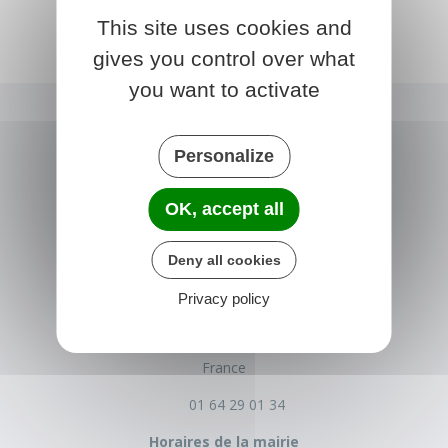
This site uses cookies and
gives you control over what
you want to activate
Personalize
OK, accept all
Deny all cookies
NONVILLE
Privacy policy
Place de la Mairie
77140 nonville
France
01 64 29 01 34
Horaires de la mairie