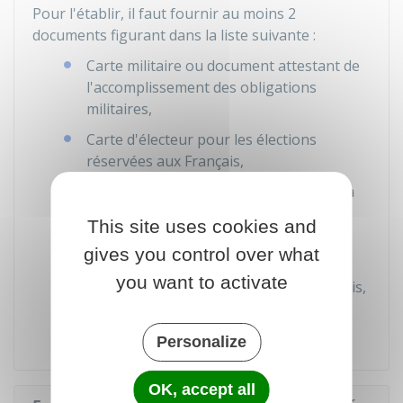
Pour l'établir, il faut fournir au moins 2
documents figurant dans la liste suivante :
Carte militaire ou document attestant de
l'accomplissement des obligations
militaires,
Carte d'électeur pour les élections
réservées aux Français,
Document attestant l'appartenance à la
fonction publique française (pour un
This site uses cookies and
emploi réservé aux Français),
gives you control over what
Document attestant de l'exercice d'un
you want to activate
mandat électif réservé aux seuls Français,
Titre d'identité ancien (même périmé).
Personalize
OK, accept all