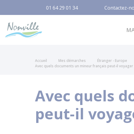
01 64 29 01 34
Contactez-n
Nonville
M
Accueil
Mes démarches
Étranger - Europe
Avec quels documents un mineur français peut-il voyager à
Avec quels d
peut-il voyag