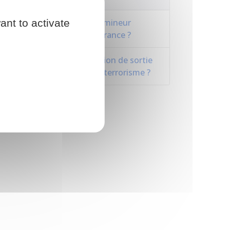
ant to activate
Avec quels documents un mineur
étranger peut-il sortir de France ?
Qu'est-ce qu'une interdiction de sortie
du territoire français pour terrorisme ?