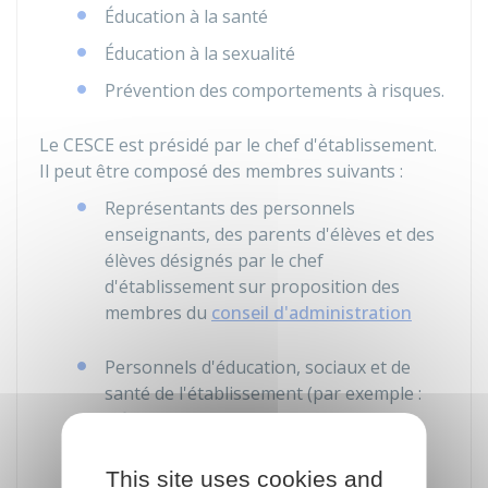
Éducation à la santé
Éducation à la sexualité
Prévention des comportements à risques.
Le CESCE est présidé par le chef d'établissement.
Il peut être composé des membres suivants :
Représentants des personnels
enseignants, des parents d'élèves et des
élèves désignés par le chef
d'établissement sur proposition des
membres du
conseil d'administration
Personnels d'éducation, sociaux et de
santé de l'établissement (par exemple :
infirmière scolaire)
Représentants de la commune et de la
This site uses cookies and