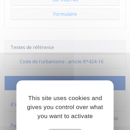
Formulaire
Textes de référence
Code de l'urbanisme : article R*424-16
Services en ligne et formulaires
Assistance pour votre demande
This site uses cookies and
d'autorisation d'urbanisme
gives you control over what
you want to activate
Bureau accueil et service à l'usager (Basu) de
Paris : guichet électronique unique