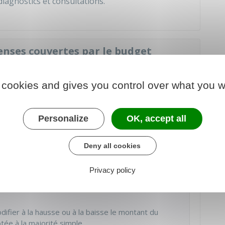
diagnostics et consultations.
nses couvertes par le budget
 cookies and gives you control over what you w
 ans
par l'assemblée générale des copropriétaires.
Personalize
OK, accept all
té avant le début de l'année qu'il concerne. Dans
 les 6 mois à compter du dernier jour de l'exercice
Deny all cookies
uté par les copropriétaires en assemblée
Privacy policy
ement à la
majorité simple
.
fier à la hausse ou à la baisse le montant du
tée à la majorité simple.