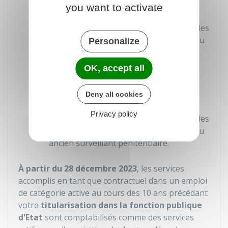
Au moins 12 ans dont la moitié de
you want to activate
manière consécutive, si vous êtes
fonctionnaire ou ancien fonctionnaire des
réseaux souterrains ou fonctionnaire ou
Personalize
ancien fonctionnaire du corps des
identificateurs de l'institut médico-légal
OK, accept all
Au moins 27 ans (y compris
éventuellement la durée du service
Deny all cookies
militaire obligatoire) si vous êtes
Privacy policy
fonctionnaire ou ancien fonctionnaire des
services actifs de police ou surveillant ou
ancien surveillant pénitentiaire.
À partir du 28 décembre 2023
, les services
accomplis en tant que contractuel dans un emploi
de catégorie active au cours des 10 ans précédant
votre
titularisation dans la fonction publique
d'Etat
sont comptabilisés comme des services