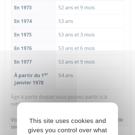
En 1973
52 ans et 9 mois
En 1974
53 ans
En 1975
53 ans et 3 mois
En 1976
53 ans et 6 mois
En 1977
53 ans et 9 mois
er
À partir du 1
54 ans
janvier 1978
Âge à partir duquel vous pouvez partir à la
retraite
Vous devez avoir accompli une durée minimum de
This site uses cookies and
services super-actifs :
gives you control over what