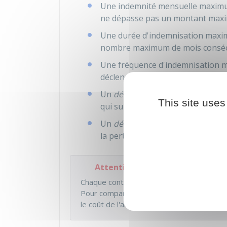
Une indemnité mensuelle maximum
ne dépasse pas un montant max
Une durée d'indemnisation maxim
nombre maximum de mois conséc
Une fréquence d'indemnisation m
déclenchée, est plafonné)
Un
délai de carence
(aucune inde
This site uses
qui suivent la souscription du co
Un
délai de franchise
(aucune ind
la perte de votre emploi).
Attention
Chaque contrat d'assurance perte d'emploi
Pour comparer plusieurs contrats, il faut c
le coût de l'assurance.