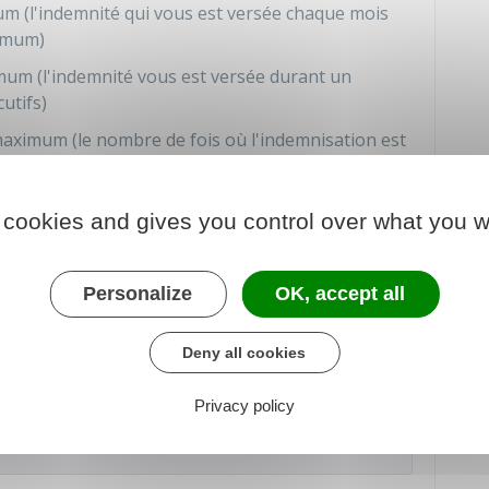
 (l'indemnité qui vous est versée chaque mois
imum)
um (l'indemnité vous est versée durant un
utifs)
aximum (le nombre de fois où l'indemnisation est
mnité ne vous est versée dans les premiers mois
 cookies and gives you control over what you w
ntrat d'assurance)
emnité ne vous est versée immédiatement après
Personalize
OK, accept all
Deny all cookies
 définit ses propres conditions d'indemnisation.
Privacy policy
omparer à la fois les conditions d'indemnisation, et