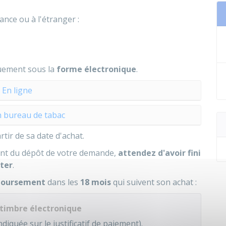
ance ou à l'étranger :
quement sous la
forme électronique
.
En ligne
 bureau de tabac
rtir de sa date d'achat.
ment du dépôt de votre demande,
attendez d'avoir fini
eter
.
mboursement
dans les
18 mois
qui suivent son achat :
timbre électronique
diquée sur le justificatif de paiement).