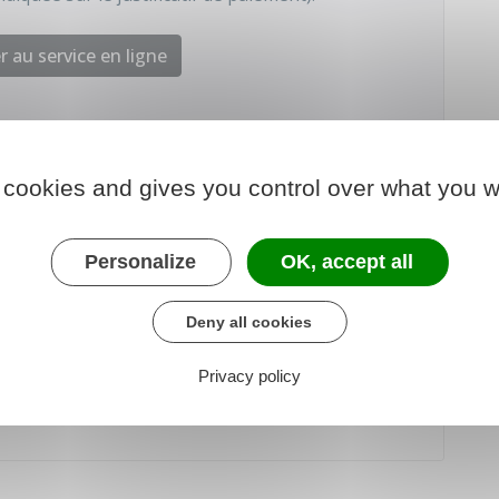
 au service en ligne
 chargé des finances
 cookies and gives you control over what you w
Personalize
OK, accept all
 articles 121 KM à 121 KM ter
Deny all cookies
Privacy policy
Article 313 BA