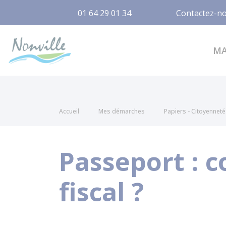
01 64 29 01 34
Contactez-n
Nonville
M
Accueil
Mes démarches
Papiers - Citoyenneté 
Passeport : 
fiscal ?