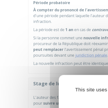
Période probatoire
À compter du prononcé de l'avertisse
d'une période pendant laquelle l'auteur 
infraction.
La période est de
1 an
en cas de
contrav
Si la personne commet une
nouvelle inf
procureur de la République doit réexaminer
peut remplacer
l'avertissement pénal p
poursuites devant une
juridiction pénale
.
La nouvelle infraction peut être identique
Stage de lutte, de sensibilisa
This site uses
L'auteur des faits peut être orienté vers 
pour
suivre un des stages
suivants :