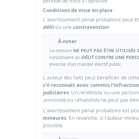
période de
mise à l'épreuve
.
Conditions de mise en place
L'avertissement pénal probatoire peut êtr
délit
ou une
contravention
.
À noter
La mesure
NE PEUT PAS ÊTRE UTILISÉE S
constituent un
DÉLIT
CONTRE UNE PER
investie d'un mandat électif public.
L'auteur des faits peut bénéficier de ce
s'il reconnait avoir commis l'infraction
judiciaires
. Un récidiviste ou une person
amnistiée
ou
réhabilitée
ne peut pas béné
L'avertissement pénal probatoire est pos
mineures
. En revanche, si l'auteur mineu
possible.