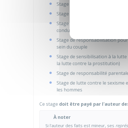
Stage de citoyenneté (rappel des 
Stage de sensibilisation aux dang
Stage de sensibilisation à la sécur
conduite d'un véhicule)
Stage de responsabilisation pour 
sein du couple
Stage de sensibilisation à la lutte
la lutte contre la prostitution)
Stage de responsabilité parentale
Stage de lutte contre le sexisme e
les hommes
Ce stage
doit être payé par l'auteur de
À noter
Si l'auteur des faits est mineur, ses
représ