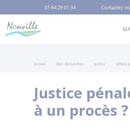
01 64 29 01 34
Contactez-n
Nonville
M
Accueil
Mes démarches
Justice
Affaire 
Justice pénal
à un procès ?