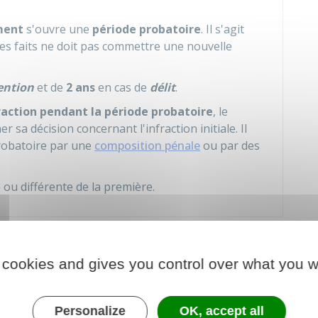
ment
s'ouvre une
période probatoire
. Il s'agit
des faits ne doit pas commettre une nouvelle
ention
et de
2 ans
en cas de
délit
.
raction pendant la période probatoire
, le
 sa décision concernant l'infraction initiale. Il
robatoire par une
composition pénale
ou par des
 ou différente de la première.
tion ou de citoyenneté
 cookies and gives you control over what you w
une structure sanitaire, sociale ou professionnelle
Personalize
OK, accept all