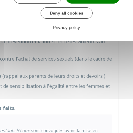
valeurs républicaines)
Deny all cookies
ers de l'usage de produits stupéfiants
ité routière (en cas d'infraction à l'occasion de la
Privacy policy
la prévention et la lutte contre les violences au
 contre l'achat de services sexuels (dans le cadre de
 (rappel aux parents de leurs droits et devoirs )
t de sensibilisation à l'égalité entre les femmes et
s faits
.
entants légaux
sont convoqués avant la mise en