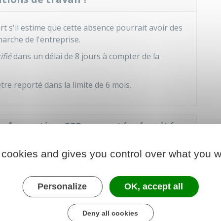
 s'il estime que cette absence pourrait avoir des
arche de l'entreprise.
ifié
dans un délai de 8 jours à compter de la
tre reporté dans la limite de 6 mois.
a formation CSE en santé, sécurité
 cookies and gives you control over what you w
sur le temps de travail.
de travail effectif.
Personalize
OK, accept all
e
pendant la formation par votre employeur.
Deny all cookies