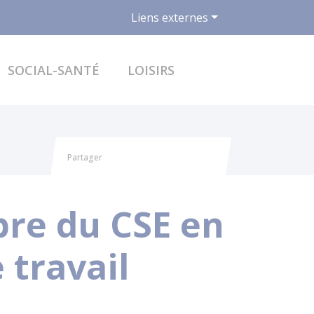
Liens externes
ACCÉDER AU FO
SOCIAL-SANTÉ
LOISIRS
Partager
Partager sur Facebook
Partager sur X - Twitter
Partager sur Linkedin
Partager par email
re du CSE en
 travail