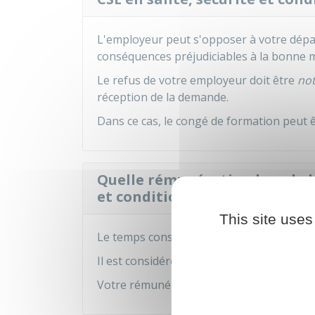
L'employeur peut s'opposer à votre départ
conséquences préjudiciables à la bonne m
Le refus de votre employeur doit être
not
réception de la demande.
Dans ce cas, le congé de formation peut ê
Quelle rémunération lors de l
et conditions de travail ?
This site uses
Le temps consacré à la formation est pris 
Il est considéré et rémunéré comme temps 
Votre rémunération est donc
maintenu