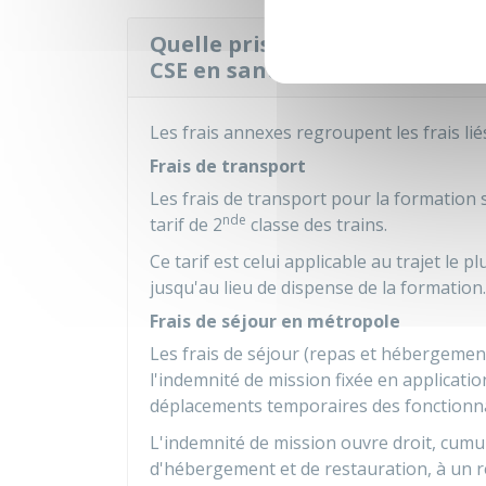
Quelle prise en charge pour le
CSE en santé, sécurité et condi
Les frais annexes regroupent les frais li
Frais de transport
Les frais de transport pour la formation
nde
tarif de 2
classe des trains.
Ce tarif est celui applicable au trajet le p
jusqu'au lieu de dispense de la formation.
Frais de séjour en métropole
Les frais de séjour (repas et hébergemen
l'indemnité de mission fixée en applicati
déplacements temporaires des fonctionna
L'indemnité de mission ouvre droit, cum
d'hébergement et de restauration, à un r