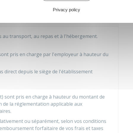
Privacy policy
s frais annexes lors de la formation
tions de travail ?
és au transport, au repas et à l'hébergement.
 sont pris en charge par l'employeur à hauteur du
lus direct depuis le siège de l'établissement
t) sont pris en charge à hauteur du montant de
on de la réglementation applicable aux
ires.
ulativement ou séparément, selon vos conditions
emboursement forfaitaire de vos frais et taxes