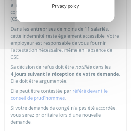
a la possibilité de refuser votre congé après
Privacy policy
consultation du comité social et économique
(CSE).
Dans les entreprises de moins de 11 salariés,
cette indemnité reste également accessible. Votre
employeur est responsable de vous fournir
l'attestation nécessaire, même en l'absence de
CSE.
Sa décision de refus doit être
notifiée
dans les
4 jours
suivant la réception de votre demande
.
Elle doit être argumentée.
Elle peut être contestée par
référé devant le
conseil de prud'hommes
.
Si votre demande de congé n'a pas été accordée,
vous serez prioritaire lors d'une nouvelle
demande.