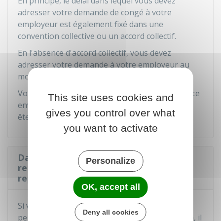
En principe, le délai dans lequel vous devez
adresser votre demande de congé à votre
employeur est également fixé dans une
convention collective ou un accord collectif.
En l'absence d'accord collectif, vous devez
adresser votre demande à votre employeur au
moins
15 jours avant le début du congé.
Vous devez préciser la date, la durée de l'absence
This site uses cookies and
envisagée et l'instance au sein de laquelle vous
gives you control over what
êtes appelé à siéger.
you want to activate
Dans quel cas un employeur peut-il
Personalize
refuser une demande de congé de
représentation ?
OK, accept all
Si votre employeur estime que votre absence
Deny all cookies
peut perturber la bonne marche de l'entreprise, il