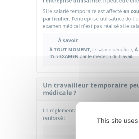
l'entreprise utilisatrice
. Il peut être e
Si le salarié temporaire est affecté
en cou
particulier
, l'entreprise utilisatrice doi
examen médical n'est pas réalisé si le sala
À savoir
À TOUT MOMENT
, le salarié bénéficie,
À
d'un
EXAMEN
par le médecin du travail.
Un travailleur temporaire peut
médicale ?
La réglementation varie selon que le salar
renforcé :
This site uses
Visite d'informa