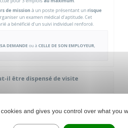
ffectué pour 3 emplois
au maximum
.
rs de mission
à un poste présentant un
risque
t organiser un examen médical d'aptitude. Cet
rié a bénéficié d'un suivi individuel renforcé.
 SA DEMANDE
ou à
CELLE DE SON EMPLOYEUR
,
-il être dispensé de visite
ié a bénéficié d'une Vip ou d'un suivi individuel
 cookies and gives you control over what you w
tion et de prévention (Vip)