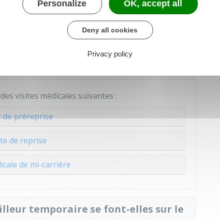
Personalize
OK, accept all
viduel renforcé (SIR)
Deny all cookies
ficie-t-il d'autres visites
Privacy policy
 des visites médicales suivantes :
e de préreprise
ite de reprise
icale de mi-carrière
illeur temporaire se font-elles sur le