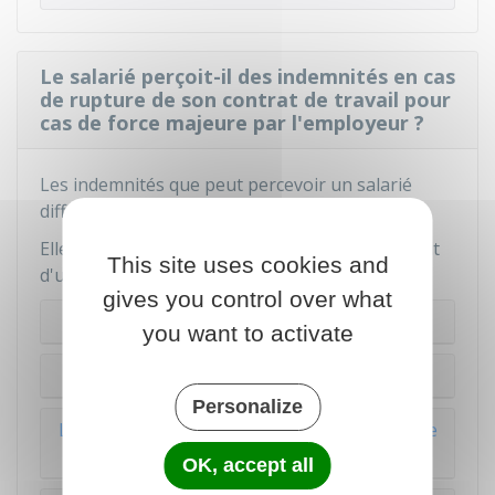
Le salarié perçoit-il des indemnités en cas
de rupture de son contrat de travail pour
cas de force majeure par l'employeur ?
Les indemnités que peut percevoir un salarié
diffèrent selon la nature du contrat de travail.
Elles diffèrent également si la rupture est du fait
This site uses cookies and
d'un
sinistre
ou non.
gives you control over what
Le salarié est en CDI
you want to activate
Le salarié est en CDD
Personalize
Le salarié est en contrat de travail temporaire
(salarié intérimaire)
OK, accept all